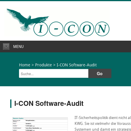
MENU
Home
>
Produkte
> I-CON Software-Audit
I-CON Software-Audit
IT-Sicherheitspolitik dient nicht a
KWG. Sie ist vielmehr die Vorauss
Systemen und damit ein strategis