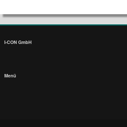
I-CON GmbH
Willkommen zum Dialog für mehr IT-Effizienz!
Menü
AGB
Impressum
TeamViewer Kundenmodul
Datenschutzerklärung
© Copyright 2026 I-CON GmbH