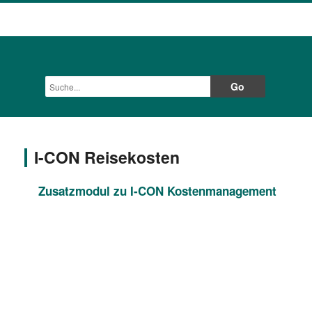
Home
>
Produkte
> I-CON Reisekosten
I-CON Reisekosten
Zusatzmodul zu I-CON Kostenmanagement
Unsere Anwendung I-CON Reisekosten verkürzt die Bearbeitungszeit 
Abwicklung von Fahrt- und Reisekosten erheblich. Mit einem Mehr an K
"isolierten" Bearbeitungswegen und -Tools entlastet "I-CON Reisekoste
Das Reise- und Fahrtkostenmodul nutzt die bereits in I-CON Kostenm
Ab I-CON Kostenmanagement Vers. 2.2.7 können dort auch Vorgesetzte
wenn vorhanden, aus bank21-Orga übernommen werden. Ebenso werden 
Reisekostenabrechnungen automatisch in I-CON Kostenmanagement übe