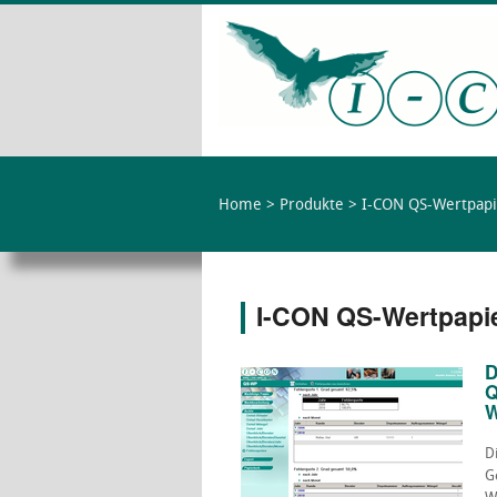
Home
>
Produkte
> I-CON QS-Wertpapi
I-CON QS-Wertpapi
D
Q
W
D
G