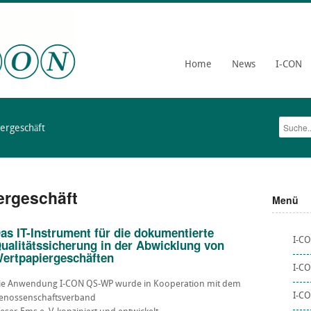
Home
News
I-CON
ergeschäft
ergeschäft
Menü
as IT-Instrument für die dokumentierte
I-C
ualitätssicherung in der Abwicklung von
ertpapiergeschäften
I-CO
ie Anwendung I-CON QS-WP wurde in Kooperation mit dem
I-C
enossenschaftsverband