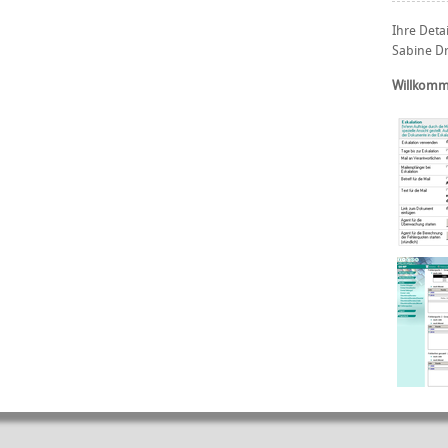
Ihre Deta
Sabine Dre
Willkomm