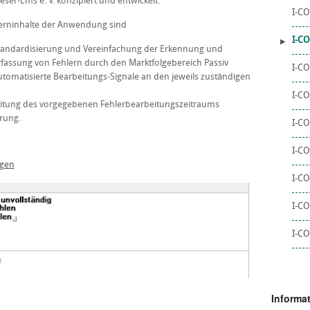
eser-Ems e. V. konzipiert und entwickelt.
I-CO
erninhalte der Anwendung sind
I-CO
tandardisierung und Vereinfachung der Erkennung und
rfassung von Fehlern durch den Marktfolgebereich Passiv
I-CO
utomatisierte Bearbeitungs-Signale an den jeweils zuständigen
I-CO
eitung des vorgegebenen Fehlerbearbeitungszeitraums
rung.
I-CO
I-C
ngen
I-C
I-C
I-CO
Informa