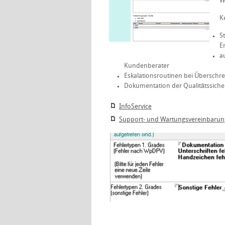
W
K
S
E
a
Kundenberater
Eskalationsroutinen bei Überschr
Dokumentation der Qualitätssiche
InfoService
Support- und Wartungsvereinbaru